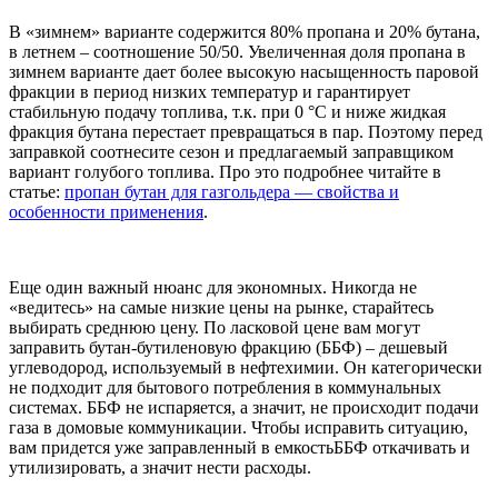
В «зимнем» варианте содержится 80% пропана и 20% бутана,
в летнем – соотношение 50/50. Увеличенная доля пропана в
зимнем варианте дает более высокую насыщенность паровой
фракции в период низких температур и гарантирует
стабильную подачу топлива, т.к. при 0 °С и ниже жидкая
фракция бутана перестает превращаться в пар. Поэтому перед
заправкой соотнесите сезон и предлагаемый заправщиком
вариант голубого топлива. Про это подробнее читайте в
статье:
пропан бутан для газгольдера — свойства и
особенности применения
.
Еще один важный нюанс для экономных. Никогда не
«ведитесь» на самые низкие цены на рынке, старайтесь
выбирать среднюю цену. По ласковой цене вам могут
заправить бутан-бутиленовую фракцию (ББФ) – дешевый
углеводород, используемый в нефтехимии. Он категорически
не подходит для бытового потребления в коммунальных
системах. ББФ не испаряется, а значит, не происходит подачи
газа в домовые коммуникации. Чтобы исправить ситуацию,
вам придется уже заправленный в емкостьББФ откачивать и
утилизировать, а значит нести расходы.