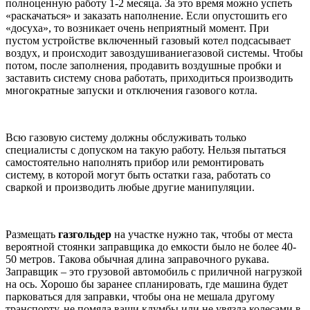
полноценную работу 1-2 месяца. За это время можно успеть
«раскачаться» и заказать наполнение. Если опустошить его
«досуха», то возникает очень неприятный момент. При
пустом устройстве включенный газовый котел подсасывает
воздух, и происходит завоздушиваниегазовой системы. Чтобы
потом, после заполнения, продавить воздушные пробки и
заставить систему снова работать, приходиться производить
многократные запуски и отключения газового котла.
Всю газовую систему должны обслуживать только
специалисты с допуском на такую работу. Нельзя пытаться
самостоятельно наполнять прибор или ремонтировать
систему, в которой могут быть остатки газа, работать со
сваркой и производить любые другие манипуляции.
Размещать
газгольдер
на участке нужно так, чтобы от места
вероятной стоянки заправщика до емкости было не более 40-
50 метров. Такова обычная длина заправочного рукава.
Заправщик – это грузовой автомобиль с приличной нагрузкой
на ось. Хорошо бы заранее спланировать, где машина будет
парковаться для заправки, чтобы она не мешала другому
транспорту, не помяла ваши клумбы или не увязла колесами в