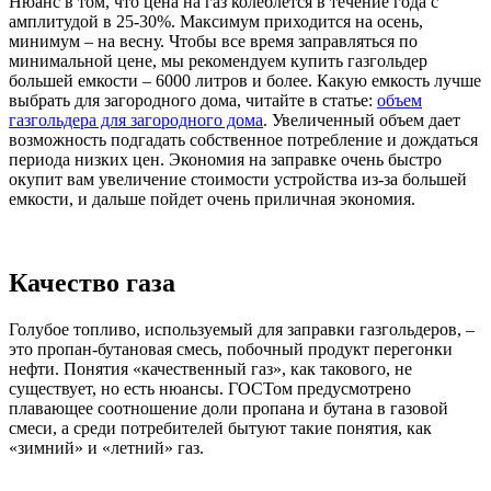
Нюанс в том, что цена на газ колеблется в течение года с
амплитудой в 25-30%. Максимум приходится на осень,
минимум – на весну. Чтобы все время заправляться по
минимальной цене, мы рекомендуем купить газгольдер
большей емкости – 6000 литров и более. Какую емкость лучше
выбрать для загородного дома, читайте в статье:
объем
газгольдера для загородного дома
. Увеличенный объем дает
возможность подгадать собственное потребление и дождаться
периода низких цен. Экономия на заправке очень быстро
окупит вам увеличение стоимости устройства из-за большей
емкости, и дальше пойдет очень приличная экономия.
Качество газа
Голубое топливо, используемый для заправки газгольдеров, –
это пропан-бутановая смесь, побочный продукт перегонки
нефти. Понятия «качественный газ», как такового, не
существует, но есть нюансы. ГОСТом предусмотрено
плавающее соотношение доли пропана и бутана в газовой
смеси, а среди потребителей бытуют такие понятия, как
«зимний» и «летний» газ.