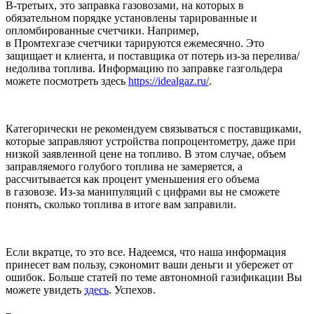
В-третьих, это заправка газовозами, на которых в
обязательном порядке установлены тарированные и
опломбированные счетчики. Например,
в Промтехгазе счетчики тарируются ежемесячно. Это
защищает и клиента, и поставщика от потерь из-за перелива/
недолива топлива. Информацию по заправке газгольдера
можете посмотреть здесь
https://idealgaz.ru/
.
Категорически не рекомендуем связываться с поставщиками,
которые заправляют устройства попроцентометру, даже при
низкой заявленной цене на топливо. В этом случае, объем
заправляемого голубого топлива не замеряется, а
рассчитывается как процент уменьшения его объема
в газовозе. Из-за манипуляций с цифрами вы не сможете
понять, сколько топлива в итоге вам заправили.
Если вкратце, то это все. Надеемся, что наша информация
принесет вам пользу, сэкономит ваши деньги и убережет от
ошибок. Больше статей по теме автономной газификации Вы
можете увидеть
здесь
. Успехов.