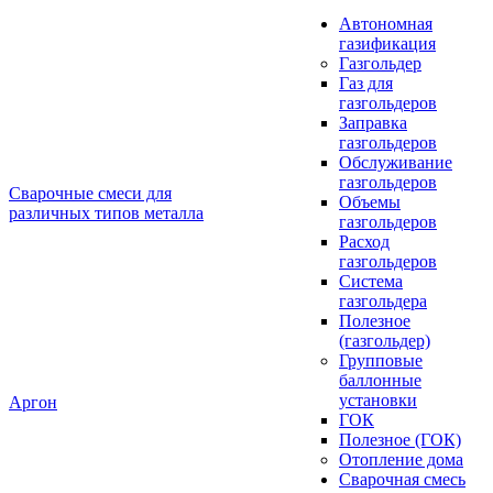
Автономная
газификация
Газгольдер
Газ для
газгольдеров
Заправка
газгольдеров
Обслуживание
газгольдеров
Сварочные смеси для
Объемы
различных типов металла
газгольдеров
Расход
газгольдеров
Система
газгольдера
Полезное
(газгольдер)
Групповые
баллонные
установки
Аргон
ГОК
Полезное (ГОК)
Отопление дома
Сварочная смесь