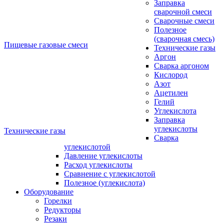
Заправка
сварочной смеси
Сварочные смеси
Полезное
(сварочная смесь)
Пищевые газовые смеси
Технические газы
Аргон
Сварка аргоном
Кислород
Азот
Ацетилен
Гелий
Углекислота
Заправка
углекислоты
Технические газы
Сварка
углекислотой
Давление углекислоты
Расход углекислоты
Сравнение c углекислотой
Полезное (углекислота)
Оборудование
Горелки
Редукторы
Резаки