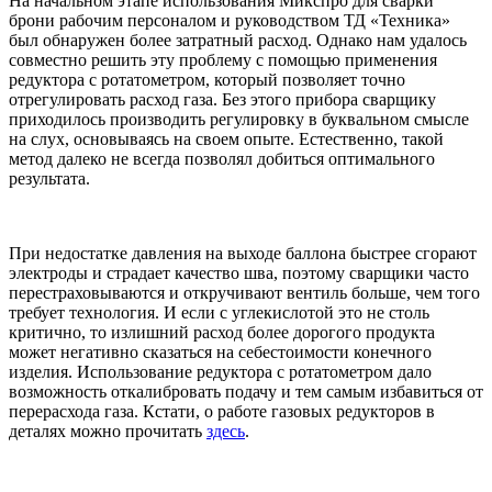
На начальном этапе использования Микспро для сварки
брони рабочим персоналом и руководством ТД «Техника»
был обнаружен более затратный расход. Однако нам удалось
совместно решить эту проблему с помощью применения
редуктора с ротатометром, который позволяет точно
отрегулировать расход газа. Без этого прибора сварщику
приходилось производить регулировку в буквальном смысле
на слух, основываясь на своем опыте. Естественно, такой
метод далеко не всегда позволял добиться оптимального
результата.
При недостатке давления на выходе баллона быстрее сгорают
электроды и страдает качество шва, поэтому сварщики часто
перестраховываются и откручивают вентиль больше, чем того
требует технология. И если с углекислотой это не столь
критично, то излишний расход более дорогого продукта
может негативно сказаться на себестоимости конечного
изделия. Использование редуктора с ротатометром дало
возможность откалибровать подачу и тем самым избавиться от
перерасхода газа. Кстати, о работе газовых редукторов в
деталях можно прочитать
здесь
.