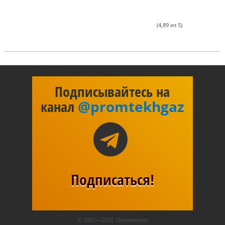
(4,89 из 5)
Подписывайтесь на
канал
@promtekhgaz
Подписаться!
© 2002—2023, Промтехгаз