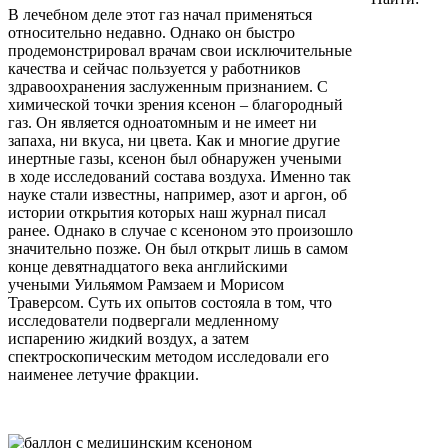
В лечебном деле этот газ начал применяться
относительно недавно. Однако он быстро
продемонстрировал врачам свои исключительные
качества и сейчас пользуется у работников
здравоохранения заслуженным признанием. С
химической точки зрения ксенон – благородный
газ. Он является одноатомным и не имеет ни
запаха, ни вкуса, ни цвета. Как и многие другие
инертные газы, ксенон был обнаружен учеными
в ходе исследований состава воздуха. Именно так
науке стали известны, например, азот и аргон, об
истории открытия которых наш журнал писал
ранее. Однако в случае с ксеноном это произошло
значительно позже. Он был открыт лишь в самом
конце девятнадцатого века английскими
учеными Уильямом Рамзаем и Морисом
Траверсом. Суть их опытов состояла в том, что
исследователи подвергали медленному
испарению жидкий воздух, а затем
спектроскопическим методом исследовали его
наименее летучие фракции.