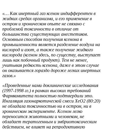
«… Как инертный газ ксенон индифферентен в
жидких средах организма, и его применение в
остром и хроническом опыте не связано с
проблемой токсичности в отличие от
большинства существующих анестетиков.
Основным способом получения ксенона в
промышленности является разделение воздуха на
кислород и азот, а также получение жидкого
кислорода (ксенон здесь, по существу, выступает
лишь как побочный продукт). Тем не менее,
учитывая редкость ксенона, даже в этом случае
он оказывается гораздо дороже легких инертных
газов.»
«Проведенные нами доклинические исследования
(1997-1998 гг.) в рамках высоких требований
Фармкомитета полностью подтвердили это.
Ингаляция газонаркотической смеси ХеО2 (80:20)
не обладала токсичностью ни в остром, ни в
хроническом эксперименте. Ксенон легко
переносится животными и человеком, не
обладает тератогенным и эмбриотоксическим
действием, не влияет на репродуктивную