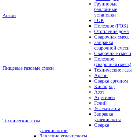
Групповые
баллонные
установки
Аргон
ГОК
Полезное (ГОК)
Отопление дома
Сварочная смесь
Заправка
сварочной смеси
Сварочные смеси
Полезное
(сварочная смесь)
Пищевые газовые смеси
Технические газы
Аргон
Сварка аргоном
Кислород
Азот
Ацетилен
Гелий
Углекислота
Заправка
углекислоты
Технические газы
Сварка
углекислотой
Давление углекислоты