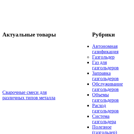
Актуальные товары
Рубрики
Автономная
газификация
Газгольдер
Газ для
газгольдеров
Заправка
газгольдеров
Обслуживание
газгольдеров
Сварочные смеси для
Объемы
различных типов металла
газгольдеров
Расход
газгольдеров
Система
газгольдера
Полезное
(газгольдер)