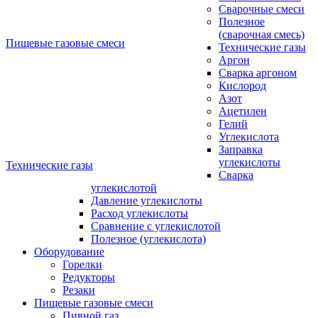
Сварочные смеси
Полезное
(сварочная смесь)
Пищевые газовые смеси
Технические газы
Аргон
Сварка аргоном
Кислород
Азот
Ацетилен
Гелий
Углекислота
Заправка
углекислоты
Технические газы
Сварка
углекислотой
Давление углекислоты
Расход углекислоты
Сравнение c углекислотой
Полезное (углекислота)
Оборудование
Горелки
Редукторы
Резаки
Пищевые газовые смеси
Пивной газ