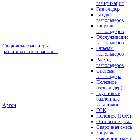
газификация
Газгольдер
Газ для
газгольдеров
Заправка
газгольдеров
Обслуживание
газгольдеров
Сварочные смеси для
Объемы
различных типов металла
газгольдеров
Расход
газгольдеров
Система
газгольдера
Полезное
(газгольдер)
Групповые
баллонные
установки
Аргон
ГОК
Полезное (ГОК)
Отопление дома
Сварочная смесь
Заправка
сварочной смеси