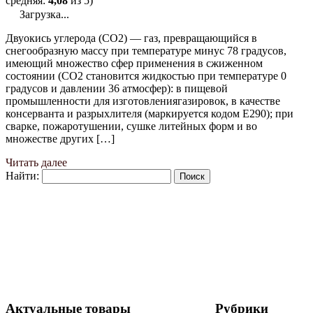
средняя:
4,08
из 5)
Загрузка...
Двуокись углерода (СО2) — газ, превращающийся в
снегообразную массу при температуре минус 78 градусов,
имеющий множество сфер применения в сжиженном
состоянии (СО2 становится жидкостью при температуре 0
градусов и давлении 36 атмосфер): в пищевой
промышленности для изготовлениягазировок, в качестве
консерванта и разрыхлителя (маркируется кодом Е290); при
сварке, пожаротушении, сушке литейных форм и во
множестве других […]
Читать далее
Найти:
Актуальные товары
Рубрики