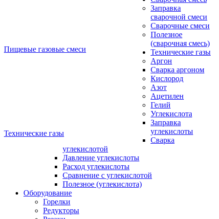
Заправка
сварочной смеси
Сварочные смеси
Полезное
(сварочная смесь)
Пищевые газовые смеси
Технические газы
Аргон
Сварка аргоном
Кислород
Азот
Ацетилен
Гелий
Углекислота
Заправка
углекислоты
Технические газы
Сварка
углекислотой
Давление углекислоты
Расход углекислоты
Сравнение c углекислотой
Полезное (углекислота)
Оборудование
Горелки
Редукторы