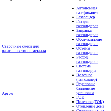
Автономная
газификация
Газгольдер
Газ для
газгольдеров
Заправка
газгольдеров
Обслуживание
газгольдеров
Сварочные смеси для
Объемы
различных типов металла
газгольдеров
Расход
газгольдеров
Система
газгольдера
Полезное
(газгольдер)
Групповые
баллонные
установки
Аргон
ГОК
Полезное (ГОК)
Отопление дома
Сварочная смесь