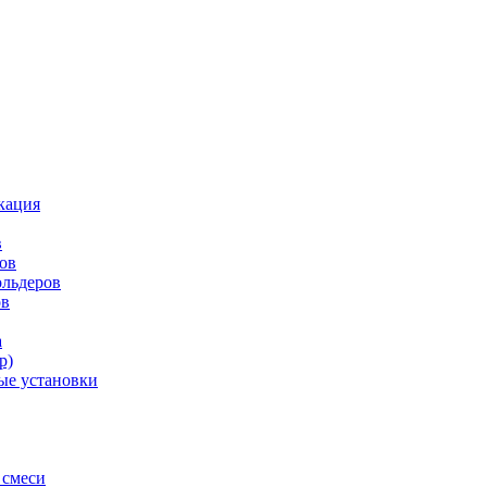
кация
в
ров
ольдеров
ов
а
р)
ые установки
 смеси