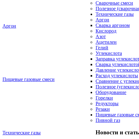
Сварочные смеси
Полезное (сварочная
Технические газы
Аргон
Сварка аргоном
Аргон
Кислород
Азот
Ацетилен
Гелий
Углекислота
Заправка углекисло
Сварка углекислото
Давление углекисл
Расход углекислоты
Пищевые газовые смеси
Сравнение c углеки
Полезное (углекисло
Оборудование
Горелки
Редукторы
Резаки
Пищевые газовые с
Пивной газ
Новости и стат
Технические газы