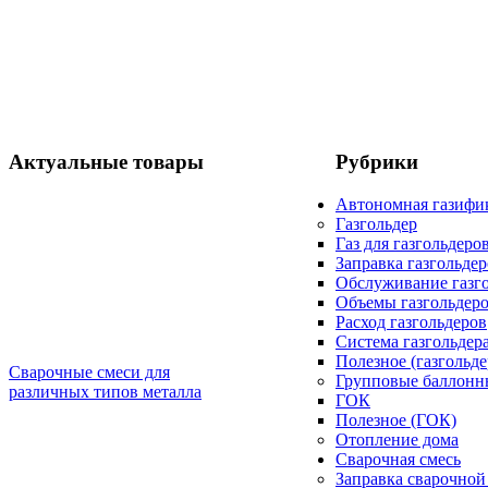
Актуальные товары
Рубрики
Автономная газифи
Газгольдер
Газ для газгольдеро
Заправка газгольде
Обслуживание газг
Объемы газгольдер
Расход газгольдеров
Система газгольдер
Полезное (газгольде
Сварочные смеси для
Групповые баллонн
различных типов металла
ГОК
Полезное (ГОК)
Отопление дома
Сварочная смесь
Заправка сварочной