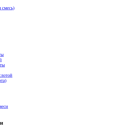
 смесь)
ты
й
оты
слотой
та)
меси
ьи